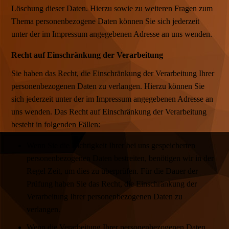
Löschung dieser Daten. Hierzu sowie zu weiteren Fragen zum
Thema personenbezogene Daten können Sie sich jederzeit
unter der im Impressum angegebenen Adresse an uns wenden.
Recht auf Einschränkung der Verarbeitung
Sie haben das Recht, die Einschränkung der Verarbeitung Ihrer
personenbezogenen Daten zu verlangen. Hierzu können Sie
sich jederzeit unter der im Impressum angegebenen Adresse an
uns wenden. Das Recht auf Einschränkung der Verarbeitung
besteht in folgenden Fällen:
Wenn Sie die Richtigkeit Ihrer bei uns gespeicherten
personenbezogenen Daten bestreiten, benötigen wir in der
Regel Zeit, um dies zu überprüfen. Für die Dauer der
Prüfung haben Sie das Recht, die Einschränkung der
Verarbeitung Ihrer personenbezogenen Daten zu
verlangen.
Wenn die Verarbeitung Ihrer personenbezogenen Daten