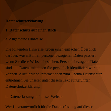
Datenschutzerklärung
1. Datenschutz auf einen Blick
a. Allgemeine Hinweise
Die folgenden Hinweise geben einen einfachen Überblick
darüber, was mit Ihren personenbezogenen Daten passiert,
wenn Sie diese Website besuchen. Personenbezogene Daten
sind alle Daten, mit denen Sie persönlich identifiziert werden
können. Ausführliche Informationen zum Thema Datenschutz
entnehmen Sie unserer unter diesem Text aufgeführten
Datenschutzerklärung.
b. Datenerfassung auf dieser Website
Wer ist verantwortlich für die Datenerfassung auf dieser