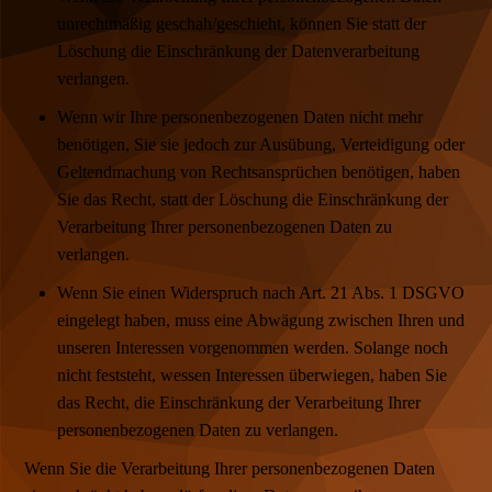
unrechtmäßig geschah/geschieht, können Sie statt der
Löschung die Einschränkung der Datenverarbeitung
verlangen.
Wenn wir Ihre personenbezogenen Daten nicht mehr
benötigen, Sie sie jedoch zur Ausübung, Verteidigung oder
Geltendmachung von Rechtsansprüchen benötigen, haben
Sie das Recht, statt der Löschung die Einschränkung der
Verarbeitung Ihrer personenbezogenen Daten zu
verlangen.
Wenn Sie einen Widerspruch nach Art. 21 Abs. 1 DSGVO
eingelegt haben, muss eine Abwägung zwischen Ihren und
unseren Interessen vorgenommen werden. Solange noch
nicht feststeht, wessen Interessen überwiegen, haben Sie
das Recht, die Einschränkung der Verarbeitung Ihrer
personenbezogenen Daten zu verlangen.
Wenn Sie die Verarbeitung Ihrer personenbezogenen Daten