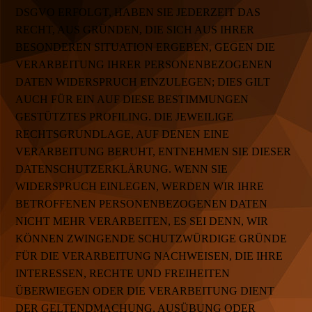
DSGVO ERFOLGT, HABEN SIE JEDERZEIT DAS
RECHT, AUS GRÜNDEN, DIE SICH AUS IHRER
BESONDEREN SITUATION ERGEBEN, GEGEN DIE
VERARBEITUNG IHRER PERSONENBEZOGENEN
DATEN WIDERSPRUCH EINZULEGEN; DIES GILT
AUCH FÜR EIN AUF DIESE BESTIMMUNGEN
GESTÜTZTES PROFILING. DIE JEWEILIGE
RECHTSGRUNDLAGE, AUF DENEN EINE
VERARBEITUNG BERUHT, ENTNEHMEN SIE DIESER
DATENSCHUTZERKLÄRUNG. WENN SIE
WIDERSPRUCH EINLEGEN, WERDEN WIR IHRE
BETROFFENEN PERSONENBEZOGENEN DATEN
NICHT MEHR VERARBEITEN, ES SEI DENN, WIR
KÖNNEN ZWINGENDE SCHUTZWÜRDIGE GRÜNDE
FÜR DIE VERARBEITUNG NACHWEISEN, DIE IHRE
INTERESSEN, RECHTE UND FREIHEITEN
ÜBERWIEGEN ODER DIE VERARBEITUNG DIENT
DER GELTENDMACHUNG, AUSÜBUNG ODER