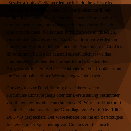
„Session-Cookies“. Sie werden nach Ende Ihres Besuchs
automatisch gelöscht. Andere Cookies bleiben auf Ihrem
Endgerät gespeichert bis Sie diese löschen. Diese Cookies
ermöglichen es uns, Ihren Browser beim nächsten Besuch
wiederzuerkennen. Sie können Ihren Browser so einstellen,
dass Sie über das Setzen von Cookies informiert werden und
Cookies nur im Einzelfall erlauben, die Annahme von Cookies
für bestimmte Fälle oder generell ausschließen sowie das
automatische Löschen der Cookies beim Schließen des
Browsers aktivieren. Bei der Deaktivierung von Cookies kann
die Funktionalität dieser Website eingeschränkt sein.
Cookies, die zur Durchführung des elektronischen
Kommunikationsvorgangs oder zur Bereitstellung bestimmter,
von Ihnen erwünschter Funktionen (z. B. Warenkorbfunktion)
erforderlich sind, werden auf Grundlage von Art. 6 Abs. 1 lit. f
DSGVO gespeichert. Der Websitebetreiber hat ein berechtigtes
Interesse an der Speicherung von Cookies zur technisch