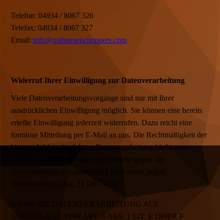
Telefon: 04934 / 8067 326
Telefax: 04934 / 8067 327
Email:
info@ostfreesenchoppers.com
Widerruf Ihrer Einwilligung zur Datenverarbeitung
Viele Datenverarbeitungsvorgänge sind nur mit Ihrer
ausdrücklichen Einwilligung möglich. Sie können eine bereits
erteilte Einwilligung jederzeit widerrufen. Dazu reicht eine
formlose Mitteilung per E-Mail an uns. Die Rechtmäßigkeit der
bis zum Widerruf erfolgten Datenverarbeitung bleibt vom
Widerruf unberührt. Widerspruchsrecht gegen die
Datenerhebung in besonderen Fällen sowie gegen
Direktwerbung (Art. 21 DSGVO)
WENN DIE DATENVERARBEITUNG AUF
GRUNDLAGE VON ART. 6 ABS. 1 LIT. E ODER F