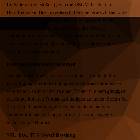
Im Falle von Verstößen gegen die DSGVO steht den
Betroffenen ein Beschwerderecht bei einer Aufsichtsbehörde,
insbesondere in dem Mitgliedstaat ihres gewöhnlichen
Aufenthalts, ihres Arbeitsplatzes oder des Orts des
mutmaßlichen Verstoßes zu. Das Beschwerderecht besteht
unbeschadet anderweitiger verwaltungsrechtlicher oder
gerichtlicher Rechtsbehelfe.
Recht auf Datenübertragbarkeit
Sie haben das Recht, Daten, die wir auf Grundlage Ihrer
Einwilligung oder in Erfüllung eines Vertrags automatisiert
verarbeiten, an sich oder an einen Dritten in einem gängigen,
maschinenlesbaren Format aushändigen zu lassen. Sofern Sie
die direkte Übertragung der Daten an einen anderen
Verantwortlichen verlangen, erfolgt dies nur, soweit es
technisch machbar ist.
SSL- bzw. TLS-Verschlüsselung