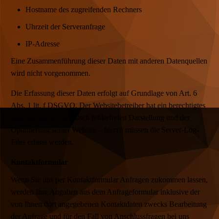
Hostname des zugreifenden Rechners
Uhrzeit der Serveranfrage
IP-Adresse
Eine Zusammenführung dieser Daten mit anderen Datenquellen
wird nicht vorgenommen.
Die Erfassung dieser Daten erfolgt auf Grundlage von Art. 6
Abs. 1 lit. f DSGVO. Der Websitebetreiber hat ein berechtigtes
Interesse an der technisch fehlerfreien Darstellung und der
Optimierung seiner Website – hierzu müssen die Server-Log-
Files erfasst werden.
Kontaktformular
Wenn Sie uns per Kontaktformular Anfragen zukommen lassen,
werden Ihre Angaben aus dem Anfrageformular inklusive der
von Ihnen dort angegebenen Kontaktdaten zwecks Bearbeitung
der Anfrage und für den Fall von Anschlussfragen bei uns