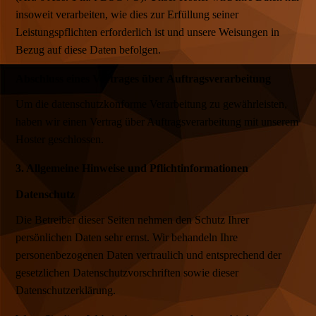
insoweit verarbeiten, wie dies zur Erfüllung seiner
Leistungspflichten erforderlich ist und unsere Weisungen in
Bezug auf diese Daten befolgen.
Abschluss eines Vertrages über Auftragsverarbeitung
Um die datenschutzkonforme Verarbeitung zu gewährleisten,
haben wir einen Vertrag über Auftragsverarbeitung mit unserem
Hoster geschlossen.
3. Allgemeine Hinweise und Pflichtinformationen
Datenschutz
Die Betreiber dieser Seiten nehmen den Schutz Ihrer
persönlichen Daten sehr ernst. Wir behandeln Ihre
personenbezogenen Daten vertraulich und entsprechend der
gesetzlichen Datenschutzvorschriften sowie dieser
Datenschutzerklärung.