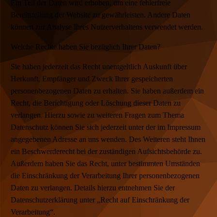
Ein Teil der Daten wird erhoben, um eine fehlerfreie
Bereitstellung der Website zu gewährleisten. Andere Daten
können zur Analyse Ihres Nutzerverhaltens verwendet werden.
Welche Rechte haben Sie bezüglich Ihrer Daten?
Sie haben jederzeit das Recht unentgeltlich Auskunft über
Herkunft, Empfänger und Zweck Ihrer gespeicherten
personenbezogenen Daten zu erhalten. Sie haben außerdem ein
Recht, die Berichtigung oder Löschung dieser Daten zu
verlangen. Hierzu sowie zu weiteren Fragen zum Thema
Datenschutz können Sie sich jederzeit unter der im Impressum
angegebenen Adresse an uns wenden. Des Weiteren steht Ihnen
ein Beschwerderecht bei der zuständigen Aufsichtsbehörde zu.
Außerdem haben Sie das Recht, unter bestimmten Umständen
die Einschränkung der Verarbeitung Ihrer personenbezogenen
Daten zu verlangen. Details hierzu entnehmen Sie der
Datenschutzerklärung unter „Recht auf Einschränkung der
Verarbeitung“.