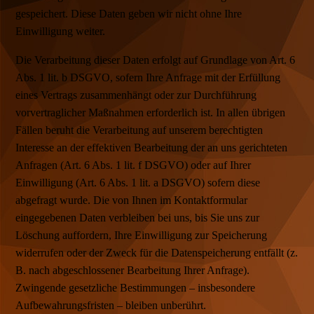
gespeichert. Diese Daten geben wir nicht ohne Ihre
Einwilligung weiter.
Die Verarbeitung dieser Daten erfolgt auf Grundlage von Art. 6
Abs. 1 lit. b DSGVO, sofern Ihre Anfrage mit der Erfüllung
eines Vertrags zusammenhängt oder zur Durchführung
vorvertraglicher Maßnahmen erforderlich ist. In allen übrigen
Fällen beruht die Verarbeitung auf unserem berechtigten
Interesse an der effektiven Bearbeitung der an uns gerichteten
Anfragen (Art. 6 Abs. 1 lit. f DSGVO) oder auf Ihrer
Einwilligung (Art. 6 Abs. 1 lit. a DSGVO) sofern diese
abgefragt wurde. Die von Ihnen im Kontaktformular
eingegebenen Daten verbleiben bei uns, bis Sie uns zur
Löschung auffordern, Ihre Einwilligung zur Speicherung
widerrufen oder der Zweck für die Datenspeicherung entfällt (z.
B. nach abgeschlossener Bearbeitung Ihrer Anfrage).
Zwingende gesetzliche Bestimmungen – insbesondere
Aufbewahrungsfristen – bleiben unberührt.