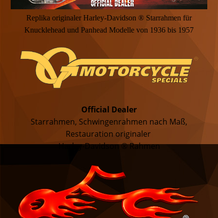
Replika originaler Harley-Davidson ® Starrahmen für
Knucklehead und Panhead Modelle von 1936 bis 1957
Official Dealer
Starrahmen, Schwingenrahmen nach Maß,
Restauration originaler
Harley-Davidson ® Rahmen