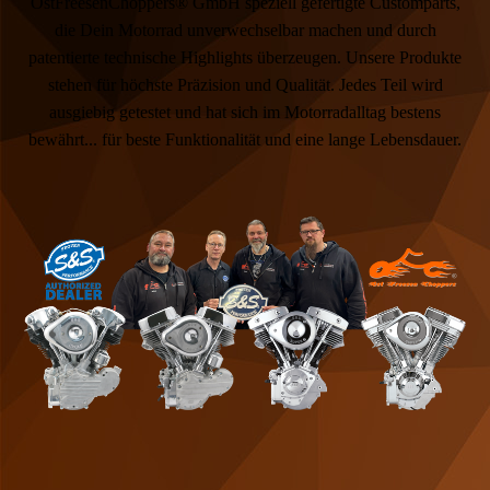
OstFreesenChoppers® GmbH speziell gefertigte Customparts,
die Dein Motorrad unverwechselbar machen und durch
patentierte technische Highlights überzeugen. Unsere Produkte
stehen für höchste Präzision und Qualität. Jedes Teil wird
ausgiebig getestet und hat sich im Motorradalltag bestens
bewährt... für beste Funktionalität und eine lange Lebensdauer.