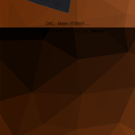
OFC - Moin -T-Shirt ...
typisch ostfriesisch ... für die "
Deern
"