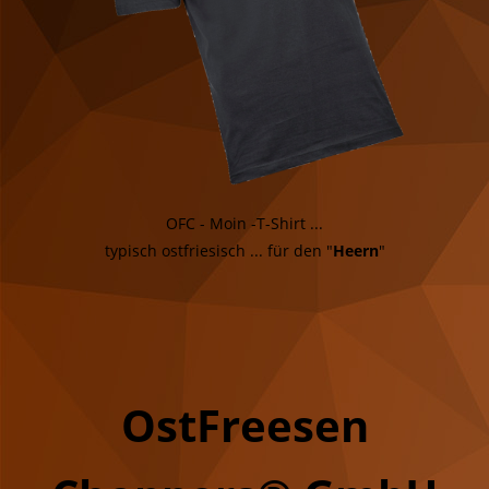
OFC - Moin -T-Shirt ...
typisch ostfriesisch ... für den "
Heern
"
OstFreesen