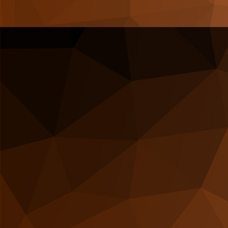
4-Gang Harley-Davidson Getriebe Shovel