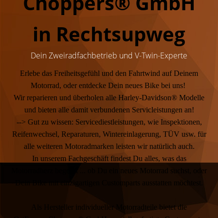
Choppers® GmbH
in Rechtsupweg
Dein Zweirad­fach­betrieb und V-Twin-Experte
Erlebe das Freiheitsgefühl und den Fahrtwind auf Deinem
Motorrad, oder entdecke Dein neues Bike bei uns!
Wir reparieren und überholen alle Harley-Davidson® Modelle
und bieten alle damit verbundenen Servicleistungen an!
--> Gut zu wissen: Servicediestleistungen, wie Inspektionen,
Reifenwechsel, Reparaturen, Wintereinlagerung, TÜV usw. für
alle weiteren Motoradmarken leisten wir natürlich auch.
In unserem Fachgeschäft findest Du alles, was das
Motorradherz begehrt ... ob Du ein neues Motorrad suchst, oder
Dein Bike mit einzigartigen Customparts ausstatten möchtest.
Als Hersteller individueller Motorradteile bietet die