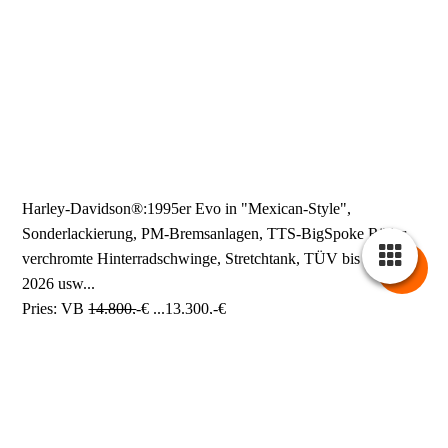
IMG_3163
IMG_3433
Harley-Davidson®:1995er Evo in "Mexican-Style",
Sonderlackierung, PM-Bremsanlagen, TTS-BigSpoke Räder,
verchromte Hinterradschwinge, Stretchtank, TÜV bis Oktober
2026 usw...
Pries: VB
14.800,
-€ ...13.300,-€