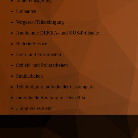
Wintereinlagerung
Umbauten
Vergaser-/Teilereinigung
Anerkannte DEKRA- und KÜS-Prüfstelle
Batterie-Service
Dreh- und Fräsarbeiten
Schleif- und Polierarbeiten
Strahlarbeiten
Teilefertigung individueller Customparts
Individuelle Beratung für Dein Bike
... und vieles mehr